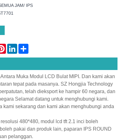
 SEMUA JAM/ IPS
ST7701
atsApp
Pinterest
LinkedIn
Share
ci Antara Muka Modul LCD Bulat MIPI. Dan kami akan
taran tepat pada masanya. SZ Hongjia Technology
erpatutan, telah dieksport ke hampir 60 negara, dan
r negara Selamat datang untuk menghubungi kami.
ada kami sekarang dan kami akan menghubungi anda
solusi 480*480, modul lcd tft 2.1 inci boleh
uk boleh pakai dan produk lain, paparan IPS ROUND
luan pelanggan.