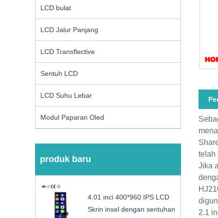
LCD bulat
LCD Jalur Panjang
LCD Transflective
Sentuh LCD
LCD Suhu Lebar
Pe
Modul Paparan Oled
Sebag
menaw
Share
telah
produk baru
Jika 
denga
HJ210
4.01 inci 400*960 IPS LCD
digun
Skrin insel dengan sentuhan
2.1 i