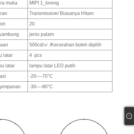
ara muka
MIPI 1_lorong
ran
Transmissive/ Biasanya Hitam
pin
20
nyambung
jenis palam
aan
500cd/㎡ /Kecerahan boleh dipilih
 latar
4 pcs
u latar
lampu latar LED putih
asi
-20----70°C
yimpanan
-30----80°C