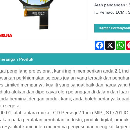
Arah pandangan :
IC Pemacu LCM : 
Hantar Pertanyaan
Facebook
X
Wh
nerangan Produk
ai pengilang profesional, kami ingin memberikan anda 2.1 in
arkan perkhidmatan selepas jualan yang terbaik dan penghan
s Limited mempunyai kualiti yang sangat baik dan harga yang b
 dialu-alukan dan dipercayai oleh pelanggan di dalam dan lua
anda berminat dengan produk kami, anda boleh bertanya kep
n segera.
0-01 ialah antara muka LCD Persegi 2.1 inci MIPI, ST7701 IC, re
akan pada peralatan perubatan, industri, produk digital, prod
nci Syarikat kami boleh menerima penyesuaian mengikut keper