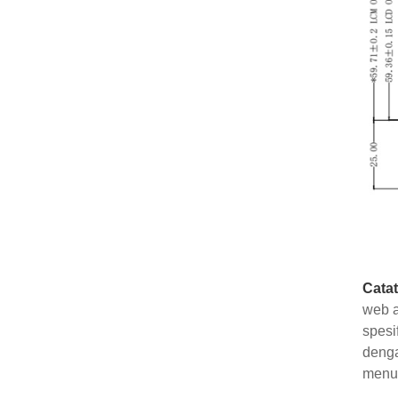
Cata
web a
spesi
denga
menuk