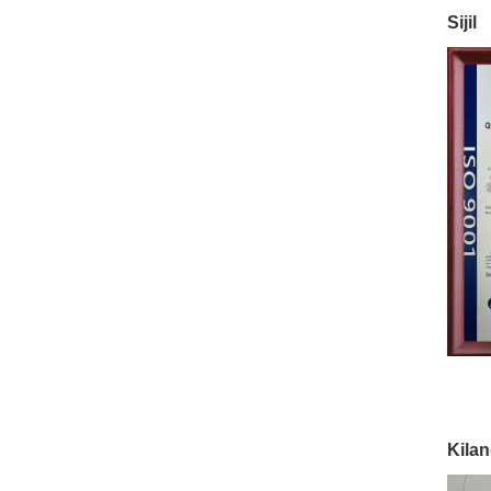
Sijil
Kila