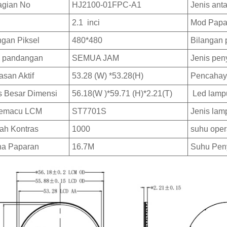
agian No
HJ2100-01FPC-A1
Jenis ant
2.1 inci
Mod Papa
ngan Piksel
480*480
Bilangan 
 pandangan
SEMUA JAM
Jenis pe
san Aktif
53.28 (W) *53.28(H)
Pencahay
s Besar Dimensi
56.18(W )*59.71 (H)*2.21(T)
Led lampu
Pemacu LCM
ST7701S
Jenis lamp
ah Kontras
1000
suhu oper
na Paparan
16.7M
Suhu Pen