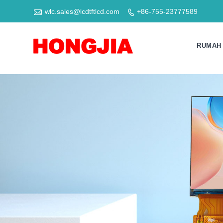

wlc.sales@lcdtftlcd.com
+86-755-23777589

RUMAH