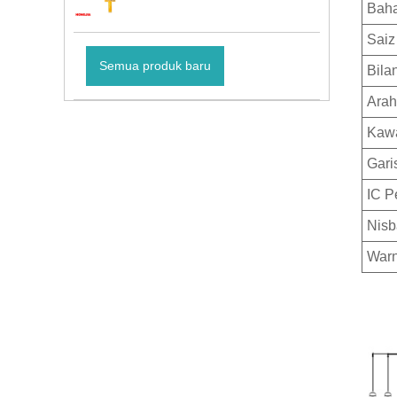
Bah
Saiz
Semua produk baru
Bila
Arah
Kawa
Gari
IC 
Nisb
War